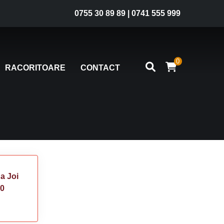
0755 30 89 89
|
0741 555 999
0
RACORITOARE
CONTACT
a Joi
00