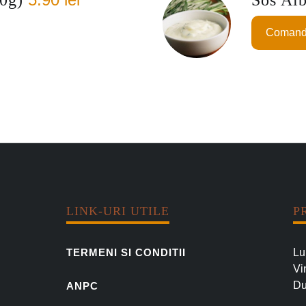
)
Comand
LINK-URI UTILE
P
Lu
TERMENI SI CONDITII
Vi
Du
ANPC