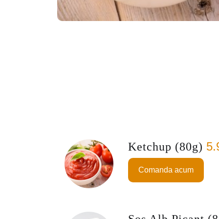
5
Ketchup (80g)
Comanda acum
Sos Alb Picant (