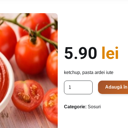
5.90
lei
ketchup, pasta ardei iute
C
Adaugă în
a
n
t
Categorie:
Sosuri
i
t
a