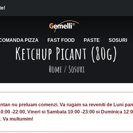
te!
COMANDA PIZZA
FAST FOOD
PASTE
SOSURI
Ketchup Picant (80g)
Home
/
Sosuri
tan nu preluam comenzi. Va rugam sa reveniti de Luni pan
10:00 -22:00, Vineri si Sambata 10:00 -23:00 si Duminica 12:
0. Va multumim!