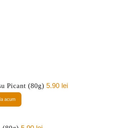
5.90
lei
u Picant (80g)
a acum
5.90
lei
 (80g)