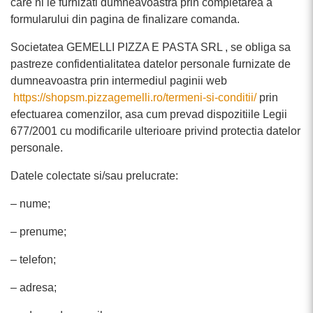
care ni le furnizati dumneavoastra prin completarea a
formularului din pagina de finalizare comanda.
Societatea GEMELLI PIZZA E PASTA SRL , se obliga sa
pastreze confidentialitatea datelor personale furnizate de
dumneavoastra prin intermediul paginii web
https://shopsm.pizzagemelli.ro/termeni-si-conditii/
prin
efectuarea comenzilor, asa cum prevad dispozitiile Legii
677/2001 cu modificarile ulterioare privind protectia datelor
personale.
Datele colectate si/sau prelucrate:
– nume;
– prenume;
– telefon;
– adresa;