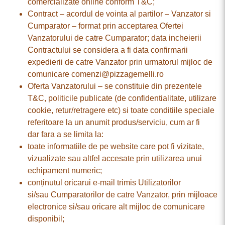
comercializate online conform T&C;
Contract – acordul de vointa al partilor – Vanzator si
Cumparator – format prin acceptarea Ofertei
Vanzatorului de catre Cumparator; data incheierii
Contractului se considera a fi data confirmarii
expedierii de catre Vanzator prin urmatorul mijloc de
comunicare comenzi@pizzagemelli.ro
Oferta Vanzatorului – se constituie din prezentele
T&C, politicile publicate (de confidentialitate, utilizare
cookie, retur/retragere etc) si toate conditiile speciale
referitoare la un anumit produs/serviciu, cum ar fi
dar fara a se limita la:
toate informatiile de pe website care pot fi vizitate,
vizualizate sau altfel accesate prin utilizarea unui
echipament numeric;
conținutul oricarui e-mail trimis Utilizatorilor
si/sau Cumparatorilor de catre Vanzator, prin mijloace
electronice si/sau oricare alt mijloc de comunicare
disponibil;