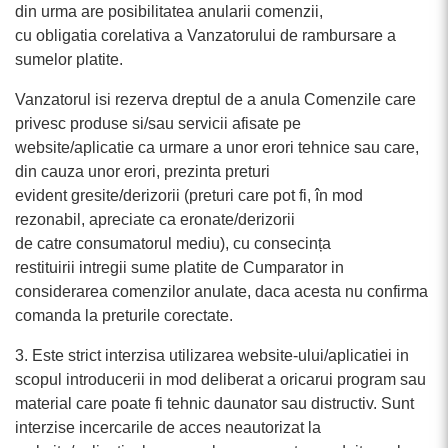
din urma are posibilitatea anularii comenzii,
cu obligatia corelativa a Vanzatorului de rambursare a
sumelor platite.
Vanzatorul isi rezerva dreptul de a anula Comenzile care
privesc produse si/sau servicii afisate pe
website/aplicatie ca urmare a unor erori tehnice sau care,
din cauza unor erori, prezinta preturi
evident gresite/derizorii (preturi care pot fi, în mod
rezonabil, apreciate ca eronate/derizorii
de catre consumatorul mediu), cu consecința
restituirii intregii sume platite de Cumparator in
considerarea comenzilor anulate, daca acesta nu confirma
comanda la preturile corectate.
3. Este strict interzisa utilizarea website-ului/aplicatiei in
scopul introducerii in mod deliberat a oricarui program sau
material care poate fi tehnic daunator sau distructiv. Sunt
interzise incercarile de acces neautorizat la