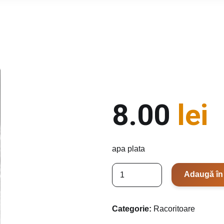
8.00
lei
apa plata
C
Adaugă în
a
n
t
Categorie:
Racoritoare
i