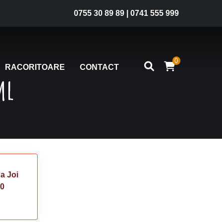
0755 30 89 89
|
0741 555 999
0
RACORITOARE
CONTACT
ml
a Joi
00