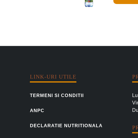
p
a
t
i
c
a
5
0
0
m
LINK-URI UTILE
P
l
Lu
TERMENI SI CONDITII
Vi
Du
ANPC
DECLARATIE NUTRITIONALA
P