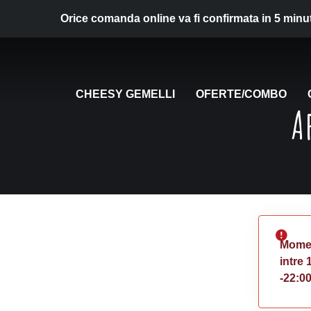
Orice comanda online va fi confirmata in 5 minu
CHEESY GEMELLI
OFERTE/COMBO
A
Momen
intre 
-22:0