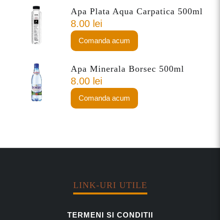
s
Apa Plata Aqua Carpatica 500ml
i
8.00
lei
3
3
Comanda acum
0
m
Apa Minerala Borsec 500ml
l
8.00
lei
d
Comanda acum
o
z
a
LINK-URI UTILE
TERMENI SI CONDITII