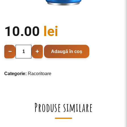
10.00
lei
C
−
+
Adaugă în coș
a
n
t
Categorie:
Racoritoare
i
t
a
t
e
Produse similare
P
e
p